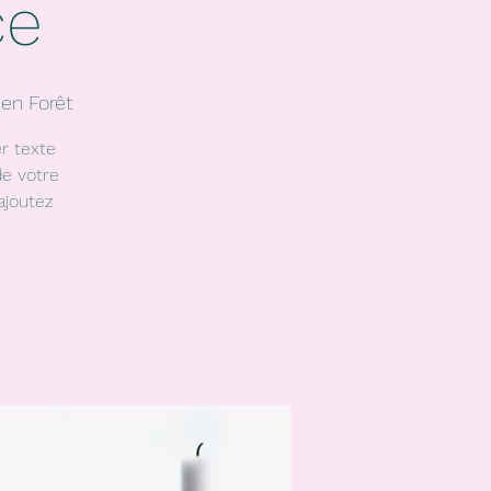
ce
en Forêt
r texte
de votre
ajoutez