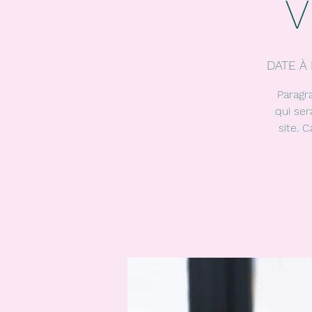
V
DATE À
Paragr
qui ser
site. 