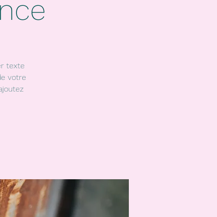
ence
r texte
de votre
ajoutez