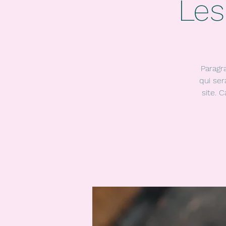
Les
Paragr
qui ser
site. 