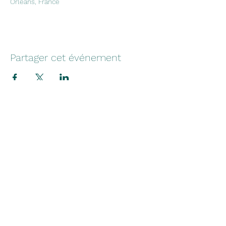
Orléans, France
Partager cet événement
Institut des Métiers du
Commerce et des Services
Pour plus d'informations, consulter les
données
Inserjeunes
contact@imcs-formation.fr