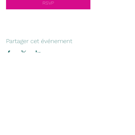
RSVP
Partager cet événement
Institut des Métiers du
Commerce et des Services
Pour plus d'informations, consulter les
données
Inserjeunes
contact@imcs-formation.fr