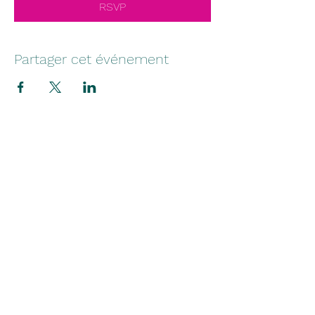
RSVP
Partager cet événement
Institut des Métiers du
Commerce et des Services
Pour plus d'informations, consulter les
données
Inserjeunes
contact@imcs-formation.fr